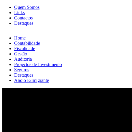
Quem Somos
Links
Contactos
Destaques
Home
Contabilidade
Fiscalidade
Gestão
Auditoria
Projectos de Investimento
Seguros
Destaques
Apoio E/Imigrante