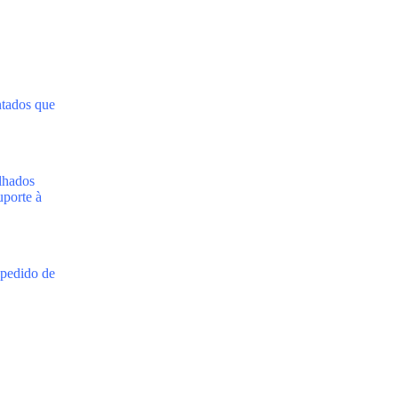
tados que
lhados
uporte à
 pedido de